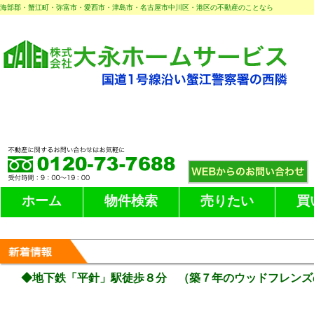
海部郡・蟹江町・弥富市・愛西市・津島市・名古屋市中川区・港区の不動産のことなら
ホーム
物件検索
売りたい
買
◆地下鉄「平針」駅徒歩８分 （築７年のウッドフレンズ