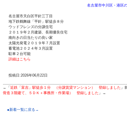
名古屋市中川区・港区
名古屋市天白区平針三丁目
地下鉄鶴舞線「平針」駅徒歩８分
ウッドフレンズの分譲住宅
２０１９年２月建築、長期優良住宅
南向きの日当たりの良い家
太陽光発電２０１９年７月設置
蓄電池２０２４年３月設置
駐車２台可能
詳細はこちら
投稿日:2026年06月22日
←「
近鉄「富吉」駅徒歩１分 （分譲賃貸マンション） 登録しました
」
骨造３階建て、５ＤＫ＋事務所・作業場） 登録しました
」→
●新着一覧に戻る→