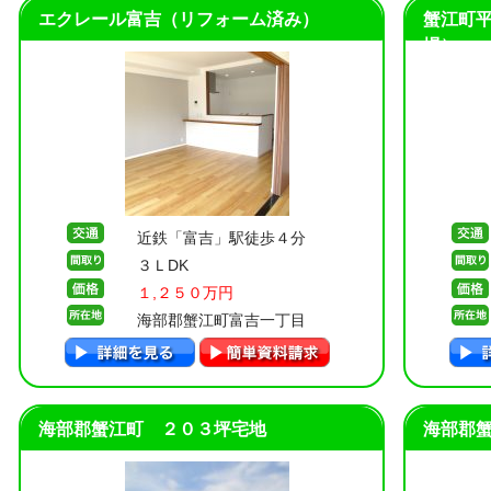
エクレール富吉（リフォーム済み）
蟹江町
場）
近鉄「富吉」駅徒歩４分
３ＬDK
１,２５０万円
海部郡蟹江町富吉一丁目
海部郡蟹江町 ２０３坪宅地
海部郡