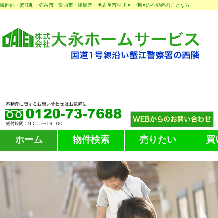
海部郡・蟹江町・弥富市・愛西市・津島市・名古屋市中川区・港区の不動産のことなら
ホーム
物件検索
売りたい
買