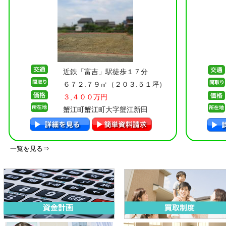
近鉄「富吉」駅徒歩１７分
６７２.７９㎡（２０３.５１坪）
３,４００万円
蟹江町蟹江町大字蟹江新田
一覧を見る⇒